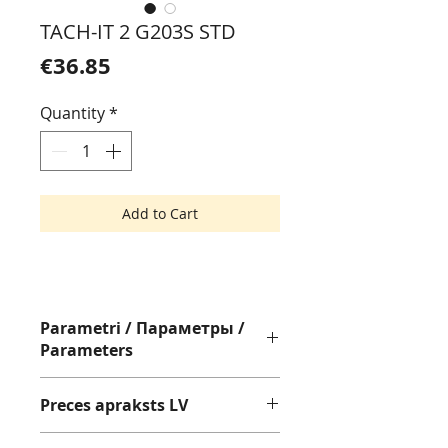
TACH-IT 2 G203S STD
Price
€36.85
Quantity
*
Add to Cart
Parametri / Параметры /
Parameters
Pistole ar STD,
MARK I
adatu
Preces apraksts LV
Пистолет с STD иглой,
MARK I
Tagging Gun with STD Needle
MARK
Tach-It-2
adatu pistoles, ir