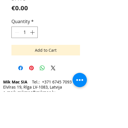
Price
€0.00
Quantity
*
Add to Cart
Mik Mac SIA
Tel.:
+371 6745 7093
Elvīras 19, Rīga LV-1083, Latvija
e-mail:
mikmac@mikmac.lv
Darba laiks:
Pirmdien — Piektdien 9:00 - 17:00.
Sestdiena, Svētdiena — slēgts.