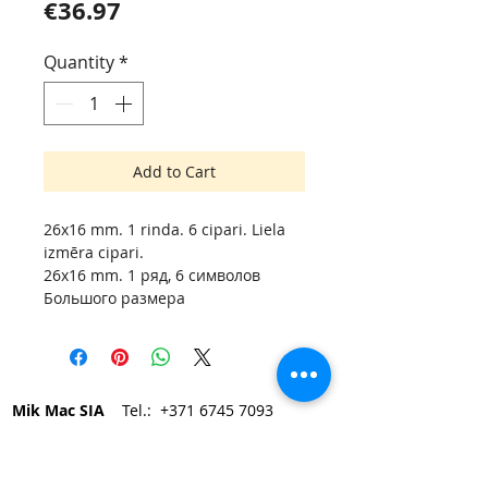
Price
€36.97
Quantity
*
Add to Cart
26x16 mm. 1 rinda. 6 cipari. Liela
izmēra cipari.
26x16 mm. 1 ряд, 6 символов
Большого размера
Mik Mac SIA
Tel.:
+371 6745 7093
Elvīras 19, Rīga LV-1083, Latvija
e-mail:
mikmac@mikmac.lv
Darba laiks: