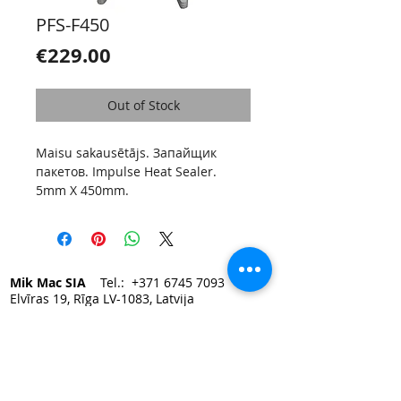
PFS-F450
Price
€229.00
Out of Stock
Maisu sakausētājs. Запайщик
пакетов. Impulse Heat Sealer.
5mm X 450mm.
Mik Mac SIA
Tel.:
+371 6745 7093
Elvīras 19, Rīga LV-1083, Latvija
e-mail:
mikmac@mikmac.lv
Darba laiks:
Pirmdien — Piektdien 9:00 - 17:00.
Sestdiena, Svētdiena — slēgts.