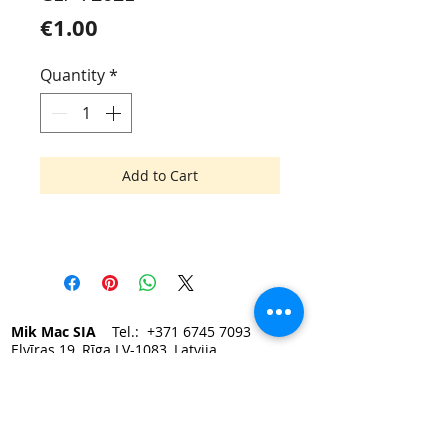
Price
€1.00
Quantity
*
Add to Cart
Mik Mac SIA
Tel.:
+371 6745 7093
Elvīras 19, Rīga LV-1083, Latvija
e-mail:
mikmac@mikmac.lv
Darba laiks:
Pirmdien — Piektdien 9:00 - 17:00.
Sestdiena, Svētdiena — slēgts.