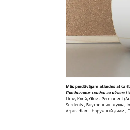
Mēs peidāvājam atlaides atkarī
Предлагаем скидки за объём ! We
Līme, Kлей, Glue : Permanent (Ac
Serdenis , Внутренняя втулка, 
Arpus diam., Наружный диам., O
Fotoattēli var atšķirties no oriģin
Фото может отличаться от ориг
Ja vēlaties citu uzlīmes izmēru va