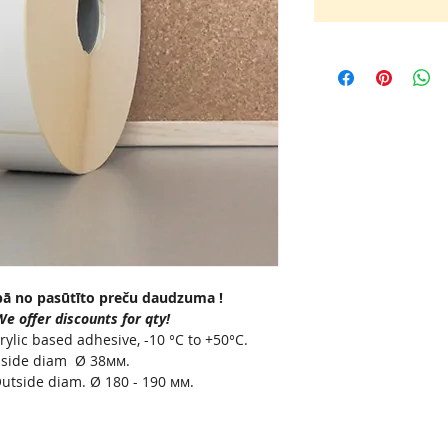
bā no pasūtīto preču daudzuma !
 offer discounts for qty!
rylic based adhesive, -10 °C to +50°C.
Inside diam Ø 38мм.
utside diam. Ø 180 - 190 мм.
āla.
инала.
i citu skaitu rullī, sazinieties ar mūsu