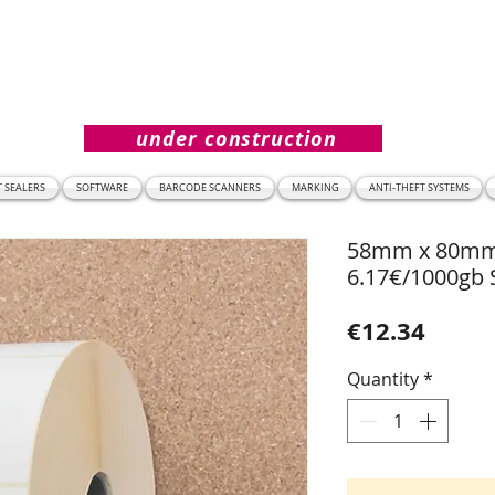
under construction
T SEALERS
SOFTWARE
BARCODE SCANNERS
MARKING
ANTI-THEFT SYSTEMS
58mm x 80mm. 
6.17€/1000gb
Price
€12.34
Quantity
*