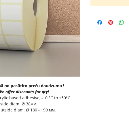
bā no pasūtīto preču daudzuma !
 offer discounts for qty!
rylic based adhesive, -10 °C to +50°C.
Inside diam Ø 38мм.
utside diam. Ø 180 - 190 мм.
āla.
инала.
i citu skaitu rullī, sazinieties ar mūsu