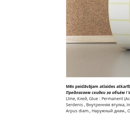
Mēs peidāvājam atlaides atkarī
Предлагаем скидки за объём ! We
Līme, Kлей, Glue : Permanent (Ac
Serdenis , Внутренняя втулка, 
Arpus diam., Наружный диам., O
Fotoattēli var atšķirties no oriģin
Фото может отличаться от ориг
Ja vēlaties citu uzlīmes izmēru va