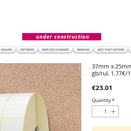
under construction
T SEALERS
SOFTWARE
BARCODE SCANNERS
MARKING
ANTI-THEFT SYSTEMS
37mm x 25mm. 
gb/rul. 1.77€
Price
€23.01
Quantity
*