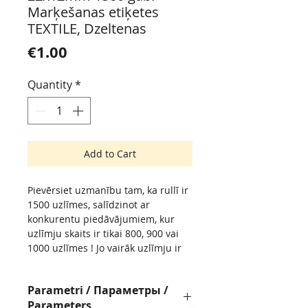
Marķešanas etiķetes
TEXTILE, Dzeltenas
Price
€1.00
Quantity
*
Add to Cart
Pievērsiet uzmanību tam, ka rullī ir
1500 uzlīmes, salīdzinot ar
konkurentu piedāvājumiem, kur
uzlīmju skaits ir tikai 800, 900 vai
1000 uzlīmes ! Jo vairāk uzlīmju ir
rullī, jo retāk būs jāpārtauc darbs
jaunu ruļļu nomaiņai !
Parametri / Параметры /
Обратите внимание, что в рулоне
Parameters
1500 наклеек, а не 800, 900 или