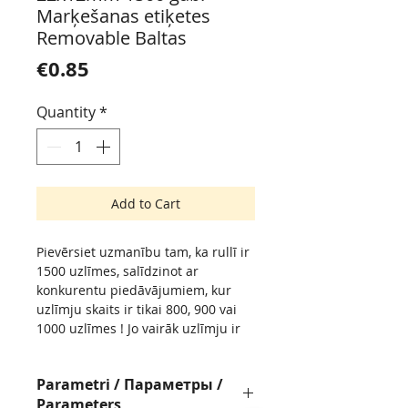
Marķešanas etiķetes
Removable Baltas
Price
€0.85
Quantity
*
Add to Cart
Pievērsiet uzmanību tam, ka rullī ir
1500 uzlīmes, salīdzinot ar
konkurentu piedāvājumiem, kur
uzlīmju skaits ir tikai 800, 900 vai
1000 uzlīmes ! Jo vairāk uzlīmju ir
rullī, jo retāk būs jāpārtauc darbs
jaunu ruļļu nomaiņai !
Parametri / Параметры /
Обратите внимание, что в рулоне
Parameters
1500 наклеек, а не 800, 900 или