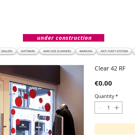
under construction
T SEALERS
SOFTWARE
BARCODE SCANNERS
MARKING
ANTI-THEFT SYSTEMS
Clear 42 RF
Price
€0.00
Quantity
*